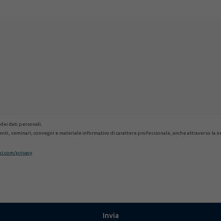
 dei dati personali.
eventi, seminari, convegni e materiale informativo di carattere professionale, anche attraverso la n
i.com/privacy
.