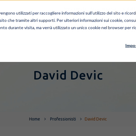
Area clienti
Area fornitori
Contatt
ngono utilizzati per raccogliere informazioni sull'utilizzo del sito e rico
 sito che tramite altri supporti. Per ulteriori informazioni sui cookie, consul
nto durante visita, ma verrà utilizzato un unico cookie nel browser per ric
AZIENDA
PEOPLE
SERV
Impo
David Devic
Home
Professionisti
David Devic