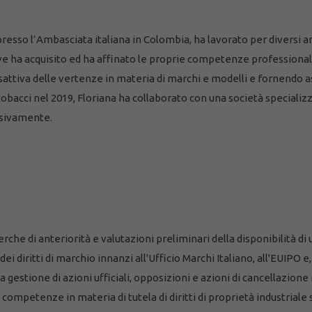
presso l’Ambasciata italiana in Colombia, ha lavorato per diversi 
, dove ha acquisito ed ha affinato le proprie competenze professiona
nsattiva delle vertenze in materia di marchi e modelli e fornendo as
obacci nel 2019, Floriana ha collaborato con una società specializzat
usivamente.
rche di anteriorità e valutazioni preliminari della disponibilità di 
iritti di marchio innanzi all'Ufficio Marchi Italiano, all'EUIPO e, i
a gestione di azioni ufficiali, opposizioni e azioni di cancellazio
 competenze in materia di tutela di diritti di proprietà industriale 