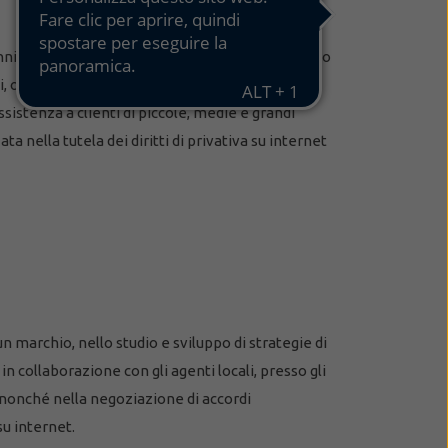
anni presso uno studio di consulenza specializzato
li, occupandosi della gestione di contenziosi
sistenza a clienti di piccole, medie e grandi
a nella tutela dei diritti di privativa su internet
un marchio, nello studio e sviluppo di strategie di
n collaborazione con gli agenti locali, presso gli
ne nonché nella negoziazione di accordi
su internet.