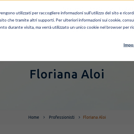
Area clienti
Area fornitori
Contatt
ngono utilizzati per raccogliere informazioni sull'utilizzo del sito e rico
 sito che tramite altri supporti. Per ulteriori informazioni sui cookie, consul
nto durante visita, ma verrà utilizzato un unico cookie nel browser per ric
AZIENDA
PEOPLE
SERV
Impo
Floriana Aloi
Home
Professionisti
Floriana Aloi