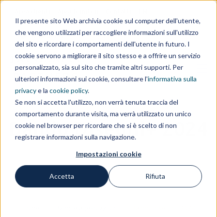
Area clienti
Area fornitori
Contatti
EN
Il presente sito Web archivia cookie sul computer dell'utente,
che vengono utilizzati per raccogliere informazioni sull'utilizzo
IL GRUPPO
del sito e ricordare i comportamenti dell'utente in futuro. I
cookie servono a migliorare il sito stesso e a offrire un servizio
personalizzato, sia sul sito che tramite altri supporti. Per
ulteriori informazioni sui cookie, consultare l'
informativa sulla
privacy
e la
cookie policy
.
Se non si accetta l'utilizzo, non verrà tenuta traccia del
comportamento durante visita, ma verrà utilizzato un unico
Bando Disegni+ 2024
cookie nel browser per ricordare che si è scelto di non
registrare informazioni sulla navigazione.
Impostazioni cookie
Accetta
Rifiuta
Home
Bandi e agevolazioni
Bando Disegni+ 2024