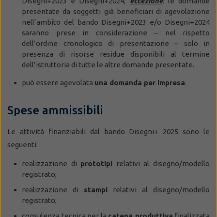
Disegni+2023 e Disegni+2024;
eccezione
: le domande
presentate da soggetti già beneficiari di agevolazione
nell’ambito del bando Disegni+2023 e/o Disegni+2024
saranno prese in considerazione – nel rispetto
dell’ordine cronologico di presentazione – solo in
presenza di risorse residue disponibili al termine
dell’istruttoria di tutte le altre domande presentate.
può essere agevolata
una domanda per impresa
.
Spese ammissibili
Le attività finanziabili dal bando Disegni+ 2025 sono le
seguenti:
realizzazione di
prototipi
relativi al disegno/modello
registrato;
realizzazione di
stampi
relativi al disegno/modello
registrato;
consulenza tecnica per la
catena produttiva
finalizzata