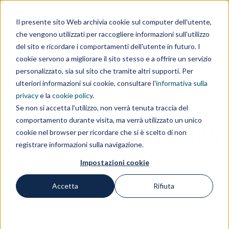
Area clienti
Area fornitori
Contatti
EN
Il presente sito Web archivia cookie sul computer dell'utente,
che vengono utilizzati per raccogliere informazioni sull'utilizzo
IL GRUPPO
del sito e ricordare i comportamenti dell'utente in futuro. I
cookie servono a migliorare il sito stesso e a offrire un servizio
personalizzato, sia sul sito che tramite altri supporti. Per
ulteriori informazioni sui cookie, consultare l'
informativa sulla
privacy
e la
cookie policy
.
Se non si accetta l'utilizzo, non verrà tenuta traccia del
comportamento durante visita, ma verrà utilizzato un unico
Bando Disegni+ 2025
cookie nel browser per ricordare che si è scelto di non
registrare informazioni sulla navigazione.
Impostazioni cookie
Accetta
Rifiuta
Home
Bandi e agevolazioni
Bando Disegni+ 2025