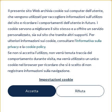
Area clienti
Area fornitori
Contatti
EN
Il presente sito Web archivia cookie sul computer dell'utente,
che vengono utilizzati per raccogliere informazioni sull'utilizzo
IL GRUPPO
del sito e ricordare i comportamenti dell'utente in futuro. I
cookie servono a migliorare il sito stesso e a offrire un servizio
personalizzato, sia sul sito che tramite altri supporti. Per
ulteriori informazioni sui cookie, consultare l'
informativa sulla
privacy
e la
cookie policy
.
Se non si accetta l'utilizzo, non verrà tenuta traccia del
comportamento durante visita, ma verrà utilizzato un unico
Contributi per le
cookie nel browser per ricordare che si è scelto di non
registrare informazioni sulla navigazione.
imprese
Impostazioni cookie
Accetta
Rifiuta