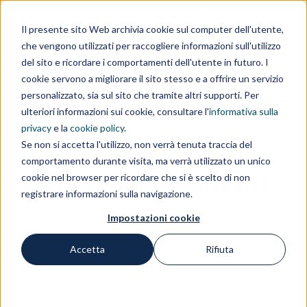
Area clienti
Area fornitori
Contatti
EN
Il presente sito Web archivia cookie sul computer dell'utente,
che vengono utilizzati per raccogliere informazioni sull'utilizzo
IL GRUPPO
del sito e ricordare i comportamenti dell'utente in futuro. I
cookie servono a migliorare il sito stesso e a offrire un servizio
personalizzato, sia sul sito che tramite altri supporti. Per
ulteriori informazioni sui cookie, consultare l'
informativa sulla
privacy
e la
cookie policy
.
Se non si accetta l'utilizzo, non verrà tenuta traccia del
comportamento durante visita, ma verrà utilizzato un unico
Christian Vanzini
cookie nel browser per ricordare che si è scelto di non
registrare informazioni sulla navigazione.
Impostazioni cookie
Accetta
Rifiuta
Home
Professionisti
Christian Vanzini