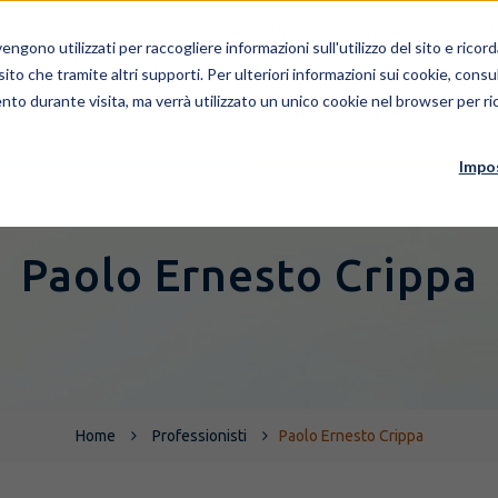
Area clienti
Area fornitori
Contatt
ngono utilizzati per raccogliere informazioni sull'utilizzo del sito e rico
 sito che tramite altri supporti. Per ulteriori informazioni sui cookie, consul
nto durante visita, ma verrà utilizzato un unico cookie nel browser per ric
AZIENDA
PEOPLE
SERV
Impo
Paolo Ernesto Crippa
Home
Professionisti
Paolo Ernesto Crippa