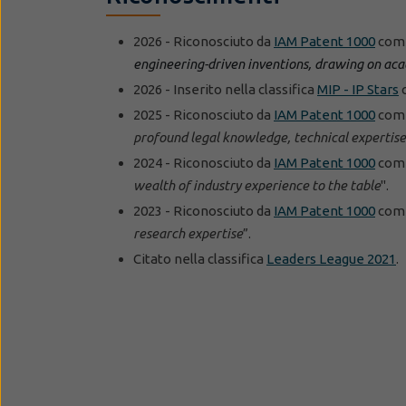
2026 - Riconosciuto da
IAM Patent 1000
come
engineering-driven inventions, drawing on aca
2026 - Inserito nella classifica
MIP - IP Stars
c
2025 - Riconosciuto da
IAM Patent 1000
come
profound legal knowledge, technical expertise
2024 - Riconosciuto da
IAM Patent 1000
come
wealth of industry experience to the table
".
2023 - Riconosciuto da
IAM Patent 1000
come
research expertise
”.
Citato nella classifica
Leaders League 2021
.