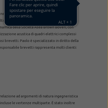
ne all'analisi dinamica sperimentale di
ulticorpo presso Katholieke Universiteit Leuven
 dinamica della Società Asea Brown Boveri, con
zzazione acustica di quadri elettrici complessi
i brevetti. Paolo è specializzato in diritto della
responsabile brevetti rappresenta molti clienti:
 relazione ad argomenti di natura ingegneristica
ncluse le vertenze multiparte. È stato inoltre