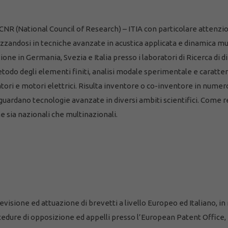
CNR (National Council of Research) – ITIA con particolare attenzio
izzandosi in tecniche avanzate in acustica applicata e dinamica m
zione in Germania, Svezia e Italia presso i laboratori di Ricerca di
odo degli elementi finiti, analisi modale sperimentale e caratteri
ori e motori elettrici. Risulta inventore o co-inventore in numeros
riguardano tecnologie avanzate in diversi ambiti scientifici. Come 
one sia nazionali che multinazionali.
visione ed attuazione di brevetti a livello Europeo ed Italiano, in
cedure di opposizione ed appelli presso l’European Patent Office, i