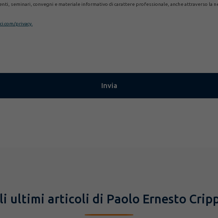
eventi, seminari, convegni e materiale informativo di carattere professionale, anche attraverso la n
i.com/privacy.
li ultimi articoli di Paolo Ernesto Crip