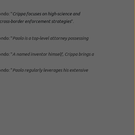
ndo: "
Crippa focuses on high-science and
 cross-border enforcement strategies
".
ndo: "
Paolo is a top-level attorney possessing
ndo: "
A named inventor himself, Crippa brings a
ndo: “
Paolo
regularly leverages his extensive