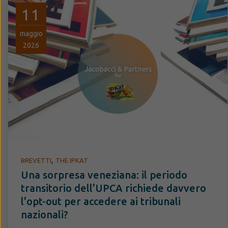
11
maggio
2026
,
BREVETTI
THE IPKAT
Una sorpresa veneziana: il periodo
transitorio dell'UPCA richiede davvero
l'opt-out per accedere ai tribunali
nazionali?