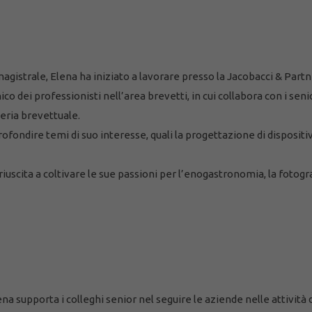
agistrale, Elena ha iniziato a lavorare presso la Jacobacci & Partne
o dei professionisti nell’area brevetti, in cui collabora con i sen
teria brevettuale.
ofondire temi di suo interesse, quali la progettazione di dispositiv
è riuscita a coltivare le sue passioni per l’enogastronomia, la fotog
ena supporta i colleghi senior nel seguire le aziende nelle attività 