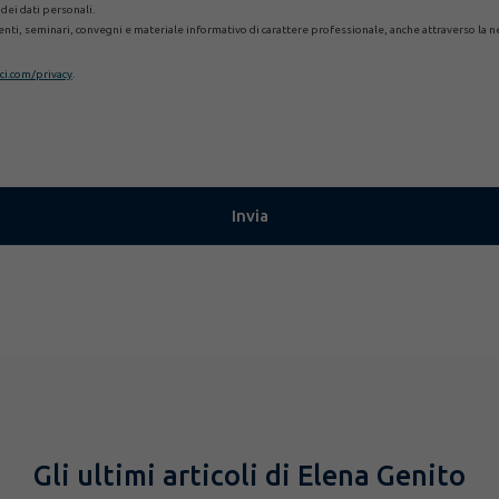
 dei dati personali.
eventi, seminari, convegni e materiale informativo di carattere professionale, anche attraverso la n
i.com/privacy
.
Gli ultimi articoli di Elena Genito