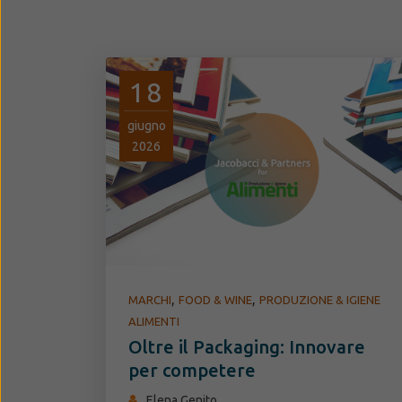
18
giugno
2026
,
,
MARCHI
FOOD & WINE
PRODUZIONE & IGIENE
ALIMENTI
Oltre il Packaging: Innovare
per competere
Elena Genito