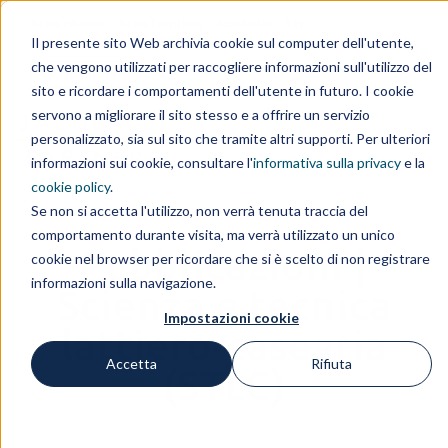
Area clienti
Area fornitori
Contatti
EN
Il presente sito Web archivia cookie sul computer dell'utente,
che vengono utilizzati per raccogliere informazioni sull'utilizzo del
IL GRUPPO
sito e ricordare i comportamenti dell'utente in futuro. I cookie
servono a migliorare il sito stesso e a offrire un servizio
personalizzato, sia sul sito che tramite altri supporti. Per ulteriori
informazioni sui cookie, consultare l'
informativa sulla privacy
e la
cookie policy
.
Se non si accetta l'utilizzo, non verrà tenuta traccia del
comportamento durante visita, ma verrà utilizzato un unico
Pubblicazioni |
cookie nel browser per ricordare che si è scelto di non registrare
informazioni sulla navigazione.
Scienza e tecnica
Impostazioni cookie
lattiero-casearia
Accetta
Rifiuta
(STLC)