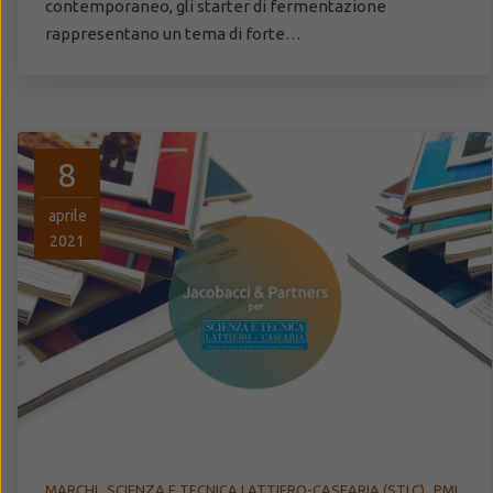
contemporaneo, gli starter di fermentazione
rappresentano un tema di forte…
8
aprile
2021
,
,
MARCHI
SCIENZA E TECNICA LATTIERO-CASEARIA (STLC)
PMI