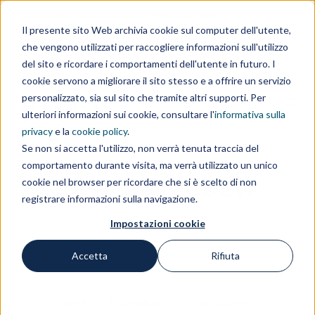
Area clienti
Area fornitori
Contatti
EN
Il presente sito Web archivia cookie sul computer dell'utente,
che vengono utilizzati per raccogliere informazioni sull'utilizzo
IL GRUPPO
del sito e ricordare i comportamenti dell'utente in futuro. I
cookie servono a migliorare il sito stesso e a offrire un servizio
personalizzato, sia sul sito che tramite altri supporti. Per
ulteriori informazioni sui cookie, consultare l'
informativa sulla
privacy
e la
cookie policy
.
Se non si accetta l'utilizzo, non verrà tenuta traccia del
comportamento durante visita, ma verrà utilizzato un unico
Lisa Pozzebon
cookie nel browser per ricordare che si è scelto di non
registrare informazioni sulla navigazione.
Impostazioni cookie
Accetta
Rifiuta
Home
Professionisti
Lisa Pozzebon