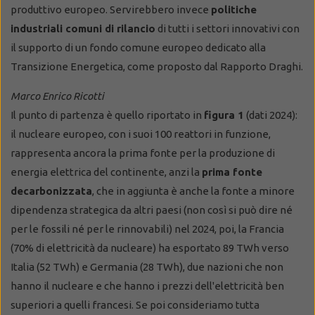
produttivo europeo. Servirebbero invece
politiche
industriali comuni di rilancio
di tutti i settori innovativi con
il supporto di un fondo comune europeo dedicato alla
Transizione Energetica, come proposto dal Rapporto Draghi.
Marco Enrico Ricotti
Il punto di partenza è quello riportato in
figura 1
(dati 2024):
il nucleare europeo, con i suoi 100 reattori in funzione,
rappresenta ancora la prima fonte per la produzione di
energia elettrica del continente, anzi la
prima fonte
decarbonizzata
, che in aggiunta è anche la fonte a minore
dipendenza strategica da altri paesi (non così si può dire né
per le fossili né per le rinnovabili) nel 2024, poi, la Francia
(70% di elettricità da nucleare) ha esportato 89 TWh verso
Italia (52 TWh) e Germania (28 TWh), due nazioni che non
hanno il nucleare e che hanno i prezzi dell'elettricità ben
superiori a quelli francesi. Se poi consideriamo tutta