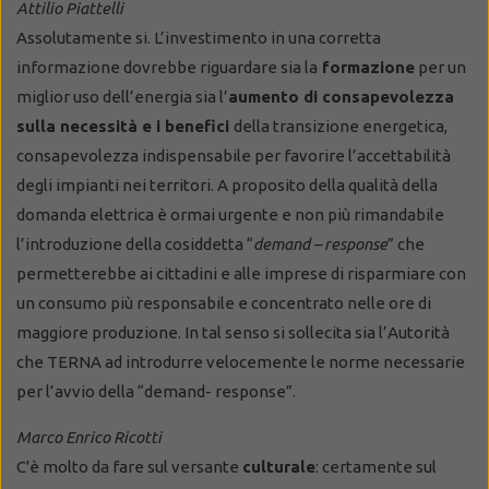
Attilio Piattelli
Assolutamente si. L’investimento in una corretta
informazione dovrebbe riguardare sia la
formazione
per un
miglior uso dell’energia sia l’
aumento di consapevolezza
sulla necessità e i benefici
della transizione energetica,
consapevolezza indispensabile per favorire l’accettabilità
degli impianti nei territori. A proposito della qualità della
domanda elettrica è ormai urgente e non più rimandabile
l’introduzione della cosiddetta “
demand – response
” che
permetterebbe ai cittadini e alle imprese di risparmiare con
un consumo più responsabile e concentrato nelle ore di
maggiore produzione. In tal senso si sollecita sia l’Autorità
che TERNA ad introdurre velocemente le norme necessarie
per l’avvio della “demand- response”.
Marco Enrico Ricotti
C'è molto da fare sul versante
culturale
: certamente sul