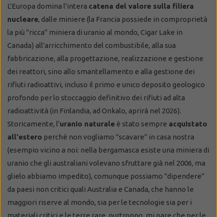
L'Europa domina l'intera
catena del valore sulla filiera
nucleare
, dalle miniere (la Francia possiede in comproprietà
la più "ricca" miniera di uranio al mondo, Cigar Lake in
Canada) all'arricchimento del combustibile, alla sua
fabbricazione, alla progettazione, realizzazione e gestione
dei reattori, sino allo smantellamento e alla gestione dei
rifiuti radioattivi, incluso il primo e unico deposito geologico
profondo per lo stoccaggio definitivo dei rifiuti ad alta
radioattività (in Finlandia, ad Onkalo, aprirà nel 2026).
Storicamente, l'
uranio naturale
è stato sempre
acquistato
all'estero
perchè non vogliamo "scavare" in casa nostra
(esempio vicino a noi: nella bergamasca esiste una miniera di
uranio che gli australiani volevano sfruttare già nel 2006, ma
glielo abbiamo impedito), comunque possiamo "dipendere"
da paesi non critici quali
Australia e Canada, che hanno le
maggiori riserve al mondo, sia per le tecnologie sia per i
materiali critici e le terre rare, purtroppo, mi pare che per le