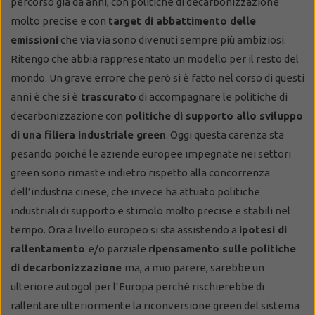
percorso già da anni, con politiche di decarbonizzazione
molto precise e con
target di abbattimento delle
emissioni
che via via sono divenuti sempre più ambiziosi.
Ritengo che abbia rappresentato un modello per il resto del
mondo. Un grave errore che però si è fatto nel corso di questi
anni è che si è
trascurato
di accompagnare le politiche di
decarbonizzazione con
politiche di supporto allo sviluppo
di una filiera industriale green
. Oggi questa carenza sta
pesando poiché le aziende europee impegnate nei settori
green sono rimaste indietro rispetto alla concorrenza
dell’industria cinese, che invece ha attuato politiche
industriali di supporto e stimolo molto precise e stabili nel
tempo. Ora a livello europeo si sta assistendo a
ipotesi di
rallentamento
e/o parziale
ripensamento sulle politiche
di decarbonizzazione
ma, a mio parere, sarebbe un
ulteriore autogol per l’Europa perché rischierebbe di
rallentare ulteriormente la riconversione green del sistema