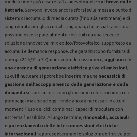
modulazione può essere fatta agevolmente
sul breve dalle
batterie
. Servono invece ancora sforzi sulla messa a punto di
sistemi di accumulo di media durata (fino alla settimana) e di
lunga durata per gli accumuli stagionali, che in via transitoria
possono essere parzialmente sostituiti da una recente
soluzione innovativa: mix eolico/fotovoltaico, supportato da
accumuli e demanda response, che garantiscono fornitura di
energia 24 h/7 su 7. Quindi, volendo riassumere,
oggi non c’è
una carenza di generazione elettrica priva di emissioni
,
su cui il nucleare si potrebbe inserire ma una
necessità di
gestione dell’accoppiamento della generazione e della
domanda
su cui si inseriscono gli accumuli elettrochimici e i
pompaggi ma che ad oggi rende ancora necessari in alcuni
momenti l’uso dei cicli combinati, capaci di modulare con
estrema flessibilità. A lungo termine,
rinnovabili, accumuli
e potenziamento
delle interconnessioni elettriche
internazionali
rappresenteranno le soluzioni definitive per