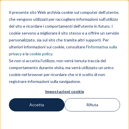
Area clienti
Area fornitori
Contatti
EN
Il presente sito Web archivia cookie sul computer dell'utente,
che vengono utilizzati per raccogliere informazioni sull'utilizzo
IL GRUPPO
del sito e ricordare i comportamenti dell'utente in futuro. I
cookie servono a migliorare il sito stesso e a offrire un servizio
personalizzato, sia sul sito che tramite altri supporti. Per
ulteriori informazioni sui cookie, consultare l'
informativa sulla
privacy
e la
cookie policy
.
Se non si accetta l'utilizzo, non verrà tenuta traccia del
comportamento durante visita, ma verrà utilizzato un unico
C'è bisogno di
cookie nel browser per ricordare che si è scelto di non
registrare informazioni sulla navigazione.
energia
Impostazioni cookie
Accetta
Rifiuta