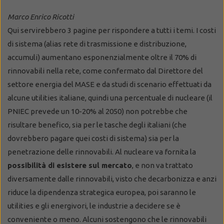
Marco Enrico Ricotti
Qui servirebbero 3 pagine per rispondere a tutti i temi. I costi
di sistema (alias rete di trasmissione e distribuzione,
accumuli) aumentano esponenzialmente oltre il 70% di
rinnovabili nella rete, come confermato dal Direttore del
settore energia del MASE e da studi di scenario effettuati da
alcune utilities italiane, quindi una percentuale di nucleare (il
PNIEC prevede un 10-20% al 2050) non potrebbe che
risultare benefico, sia per le tasche degli italiani (che
dovrebbero pagare quei costi di sistema) sia per la
penetrazione delle rinnovabili. Al nucleare va fornita la
possibilità di esistere sul mercato
, e non va trattato
diversamente dalle rinnovabili, visto che decarbonizza e anzi
riduce la dipendenza strategica europea, poi saranno le
utilities e gli energivori, le industrie a decidere se è
conveniente o meno. Alcuni sostengono che le rinnovabili