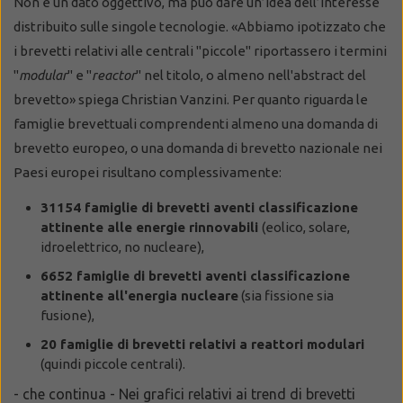
Non è un dato oggettivo, ma può dare un’idea dell’interesse
distribuito sulle singole tecnologie. «Abbiamo ipotizzato che
i brevetti relativi alle centrali "piccole" riportassero i termini
"
modular
" e "
reactor
" nel titolo, o almeno nell'abstract del
brevetto» spiega Christian Vanzini. Per quanto riguarda le
famiglie brevettuali comprendenti almeno una domanda di
brevetto europeo, o una domanda di brevetto nazionale nei
Paesi europei risultano complessivamente:
31154 famiglie di brevetti aventi classificazione
attinente alle energie rinnovabili
(eolico, solare,
idroelettrico, no nucleare),
6652 famiglie di brevetti aventi classificazione
attinente all'energia nucleare
(sia fissione sia
fusione),
20 famiglie di brevetti relativi a reattori modulari
(quindi piccole centrali).
- che continua - Nei grafici relativi ai trend di brevetti