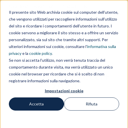
Area clienti
Area fornitori
Contatti
EN
Il presente sito Web archivia cookie sul computer dell'utente,
che vengono utilizzati per raccogliere informazioni sull'utilizzo
IL GRUPPO
del sito e ricordare i comportamenti dell'utente in futuro. I
cookie servono a migliorare il sito stesso e a offrire un servizio
personalizzato, sia sul sito che tramite altri supporti. Per
ulteriori informazioni sui cookie, consultare l'
informativa sulla
privacy
e la
cookie policy
.
Se non si accetta l'utilizzo, non verrà tenuta traccia del
comportamento durante visita, ma verrà utilizzato un unico
Bando Brevetti+
cookie nel browser per ricordare che si è scelto di non
registrare informazioni sulla navigazione.
2024
Impostazioni cookie
Accetta
Rifiuta