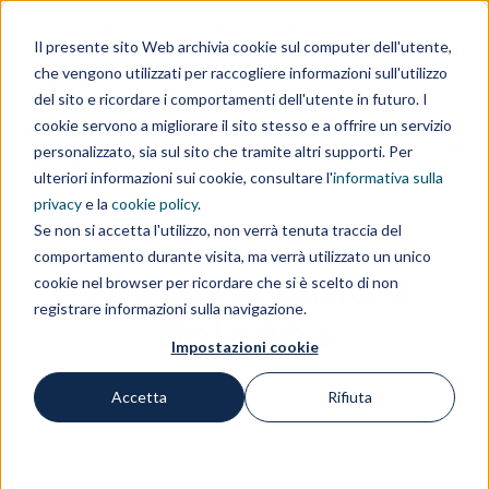
Area clienti
Area fornitori
Contatti
EN
Il presente sito Web archivia cookie sul computer dell'utente,
che vengono utilizzati per raccogliere informazioni sull'utilizzo
IL GRUPPO
del sito e ricordare i comportamenti dell'utente in futuro. I
cookie servono a migliorare il sito stesso e a offrire un servizio
personalizzato, sia sul sito che tramite altri supporti. Per
ulteriori informazioni sui cookie, consultare l'
informativa sulla
privacy
e la
cookie policy
.
Se non si accetta l'utilizzo, non verrà tenuta traccia del
comportamento durante visita, ma verrà utilizzato un unico
Vi aspettiamo a
cookie nel browser per ricordare che si è scelto di non
registrare informazioni sulla navigazione.
Bologna
Impostazioni cookie
Accetta
Rifiuta