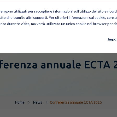
Area clienti
Area fornitori
Contatt
ngono utilizzati per raccogliere informazioni sull'utilizzo del sito e rico
 sito che tramite altri supporti. Per ulteriori informazioni sui cookie, consul
nto durante visita, ma verrà utilizzato un unico cookie nel browser per ric
AZIENDA
PEOPLE
SERV
Impo
ferenza annuale ECTA 
Home
News
Conferenza annuale ECTA 2026