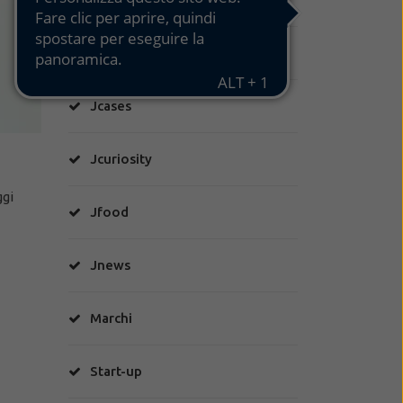
Great Place To Work
Jcases
Jcuriosity
ggi
Jfood
Jnews
Marchi
Start-up