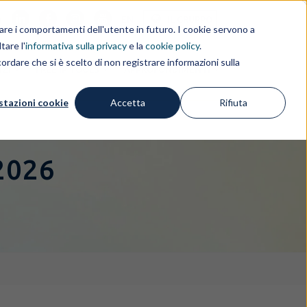
i
EN
IL GRUPPO
rdare i comportamenti dell'utente in futuro. I cookie servono a
tare l'
informativa sulla privacy
e la
cookie policy
.
ordare che si è scelto di non registrare informazioni sulla
IZI
FREE IP TOOLS
APPROFONDIMENTI
stazioni cookie
Accetta
Rifiuta
2026