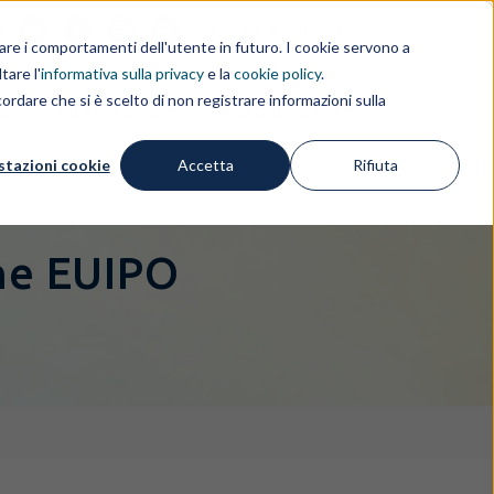
i
EN
IL GRUPPO
rdare i comportamenti dell'utente in futuro. I cookie servono a
tare l'
informativa sulla privacy
e la
cookie policy
.
ordare che si è scelto di non registrare informazioni sulla
IZI
FREE IP TOOLS
APPROFONDIMENTI
stazioni cookie
Accetta
Rifiuta
one EUIPO