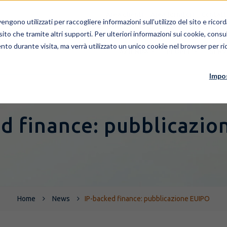
Area clienti
Area fornitori
Contatt
ngono utilizzati per raccogliere informazioni sull'utilizzo del sito e rico
 sito che tramite altri supporti. Per ulteriori informazioni sui cookie, consul
nto durante visita, ma verrà utilizzato un unico cookie nel browser per ric
AZIENDA
PEOPLE
SERV
Impo
d finance: pubblicazi
Home
News
IP-backed finance: pubblicazione EUIPO