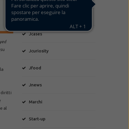
Great Place To Work
Jcases
oyed
 su
Jcuriosity
Jfood
la
Jnews
diritti
e
Marchi
e al
Start-up