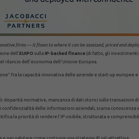
ovative firms — it flows to where it can be assessed, priced and depl
ione dell’
EUIPO
sulla
IP-backed finance
(di fatto, gli investimenti
 nel rilancio dell’economia dell’Unione Europea.
ione” fra la capacità innovativa delle aziende e start-up europee e 
: disparità normative, mancanza di dati storici sulle transazioni di 
di confidenzialità delle informazioni aziendali, scarsa conoscenza 
tifica la priorità di rendere l’IP visibile, strutturata e comprensibil
da e per valutare come costruire una strategia IP più attrattiva.