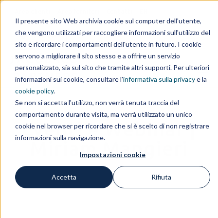
Area clienti
Area fornitori
Contatti
EN
Il presente sito Web archivia cookie sul computer dell'utente,
che vengono utilizzati per raccogliere informazioni sull'utilizzo del
IL GRUPPO
sito e ricordare i comportamenti dell'utente in futuro. I cookie
servono a migliorare il sito stesso e a offrire un servizio
personalizzato, sia sul sito che tramite altri supporti. Per ulteriori
informazioni sui cookie, consultare l'
informativa sulla privacy
e la
cookie policy
.
Se non si accetta l'utilizzo, non verrà tenuta traccia del
comportamento durante visita, ma verrà utilizzato un unico
Eventi e Webinar |
cookie nel browser per ricordare che si è scelto di non registrare
informazioni sulla navigazione.
Miriam Mangieri
Impostazioni cookie
Accetta
Rifiuta