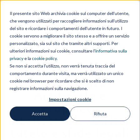
Area clienti
Area fornitori
Contatti
EN
Il presente sito Web archivia cookie sul computer dell'utente,
che vengono utilizzati per raccogliere informazioni sull'utilizzo
IL GRUPPO
del sito e ricordare i comportamenti dell'utente in futuro. I
cookie servono a migliorare il sito stesso e a offrire un servizio
personalizzato, sia sul sito che tramite altri supporti. Per
ulteriori informazioni sui cookie, consultare l'
informativa sulla
privacy
e la
cookie policy
.
Se non si accetta l'utilizzo, non verrà tenuta traccia del
comportamento durante visita, ma verrà utilizzato un unico
Intelligenza
cookie nel browser per ricordare che si è scelto di non
registrare informazioni sulla navigazione.
Artificiale e
Impostazioni cookie
Proprietà
Accetta
Rifiuta
Intellettuale: diritti,
tutele e sfide legali