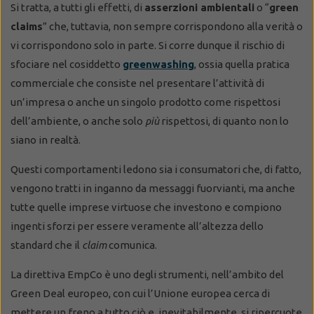
Si tratta, a tutti gli effetti, di
asserzioni ambientali
o “
green
claims
” che, tuttavia, non sempre corrispondono alla verità o
vi corrispondono solo in parte. Si corre dunque il rischio di
sfociare nel cosiddetto
greenwashing
, ossia quella pratica
commerciale che consiste nel presentare l’attività di
un’impresa o anche un singolo prodotto come rispettosi
dell’ambiente, o anche solo
più
rispettosi, di quanto non lo
siano in realtà.
Questi comportamenti ledono sia i consumatori che, di fatto,
vengono tratti in inganno da messaggi fuorvianti, ma anche
tutte quelle imprese virtuose che investono e compiono
ingenti sforzi per essere veramente all’altezza dello
standard che il
claim
comunica.
La direttiva EmpCo è uno degli strumenti, nell’ambito del
Green Deal europeo, con cui l’Unione europea cerca di
mettere un freno a tutto ciò e, inevitabilmente, si ripercuote