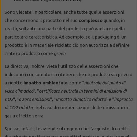
Sono vietate, in particolare, anche tutte quelle asserzioni
che concernono il prodotto nel suo
complesso
quando, in
realtà, soltanto una parte del prodotto può vantare quella
particolare caratteristica. Ad esempio, se il packaging di un
prodotto è in materiale riciclato ciò non autorizza a definire
l’intero prodotto come
green
.
La direttiva, inoltre, vieta l’utilizzo delle asserzioni che
inducono i consumatori a ritenere che un prodotto sia privo o
a ridotto
impatto ambientale
, come "
neutrale dal punto di
vista climatico
", "
certificato neutrale in termini di emissioni di
CO2
", "
a zero emissioni
", "
impatto climatico ridotto
" e "
impronta
di CO2 ridotta
" nel caso di compensazioni delle emissioni di
gas a effetto serra.
Spesso, infatti, le aziende ritengono che l’acquisto di crediti
di carbonio per finanziare progetti climatici e iniziative quali