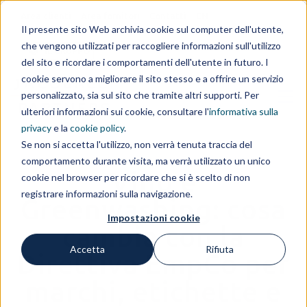
Area clienti
Area fornitori
Contatti
EN
Il presente sito Web archivia cookie sul computer dell'utente,
che vengono utilizzati per raccogliere informazioni sull'utilizzo
IL GRUPPO
del sito e ricordare i comportamenti dell'utente in futuro. I
cookie servono a migliorare il sito stesso e a offrire un servizio
personalizzato, sia sul sito che tramite altri supporti. Per
ulteriori informazioni sui cookie, consultare l'
informativa sulla
privacy
e la
cookie policy
.
Se non si accetta l'utilizzo, non verrà tenuta traccia del
comportamento durante visita, ma verrà utilizzato un unico
Vino e
cookie nel browser per ricordare che si è scelto di non
registrare informazioni sulla navigazione.
Greenwashing: cosa
Impostazioni cookie
cambia con la
Accetta
Rifiuta
Direttiva EmpCo per
marchi, etichette e