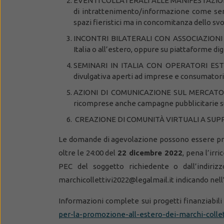
EVENTI COLLATERALI ALLE MANIFESTAZIONI
di intrattenimento/informazione come serat
spazi fieristici ma in concomitanza dello svo
INCONTRI BILATERALI CON ASSOCIAZIONI ES
Italia o all’estero, oppure su piattaforme dig
SEMINARI IN ITALIA CON OPERATORI ESTER
divulgativa aperti ad imprese e consumatori 
AZIONI DI COMUNICAZIONE SUL MERCATO
ricomprese anche campagne pubblicitarie su 
CREAZIONE DI COMUNITÀ VIRTUALI A SUP
Le domande di agevolazione possono essere pres
oltre le 24:00 del
22 dicembre 2022
, pena l’irr
PEC del soggetto richiedente o dall’indiri
marchicollettivi2022@legalmail.it indicando 
Informazioni complete sui progetti finanziabili 
per-la-promozione-all-estero-dei-marchi-collett