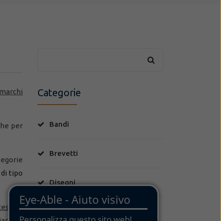
Categorie
 marchi
Bandi
che per
Brevetti
tegorie
 di tipo
Disegni
cessi
al
Food & Wine
iano in