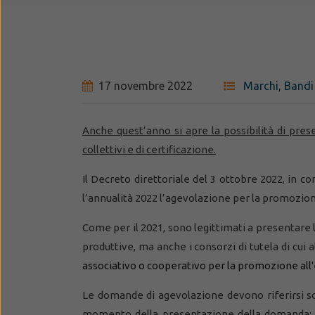
17 novembre 2022
Marchi
,
Bandi
Anche quest’anno si apre la possibilità di pre
collettivi e di certificazione.
Il Decreto direttoriale del 3 ottobre 2022, in c
l’annualità 2022 l’agevolazione per la promozione 
Come per il 2021, sono legittimati a presentare 
produttive, ma anche i consorzi di tutela di cui al
associativo o cooperativo per la promozione all'es
Le domande di agevolazione devono riferirsi sol
momento della presentazione della domanda; l