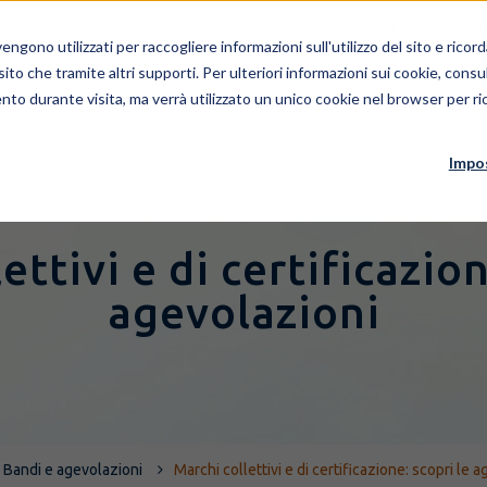
Area clienti
Area fornitori
Contatt
ngono utilizzati per raccogliere informazioni sull'utilizzo del sito e rico
 sito che tramite altri supporti. Per ulteriori informazioni sui cookie, consul
nto durante visita, ma verrà utilizzato un unico cookie nel browser per ric
AZIENDA
PEOPLE
SERV
Impo
ettivi e di certificazion
agevolazioni
Bandi e agevolazioni
Marchi collettivi e di certificazione: scopri le 