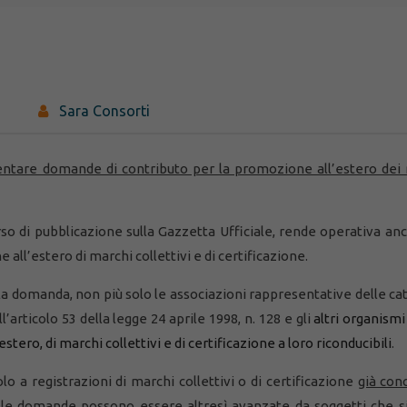
Sara Consorti
sentare domande di contributo per la promozione all’estero dei
orso di pubblicazione sulla Gazzetta Ufficiale, rende operativa an
all’estero di marchi collettivi e di certificazione.
la domanda, non più solo le associazioni rappresentative delle ca
l’articolo 53 della legge 24 aprile 1998, n. 128 e gli
altri organismi
tero, di marchi collettivi e di certificazione a loro riconducibili
.
o a registrazioni di marchi collettivi o di certificazione
già con
e domande possono essere altresì avanzate da soggetti che s