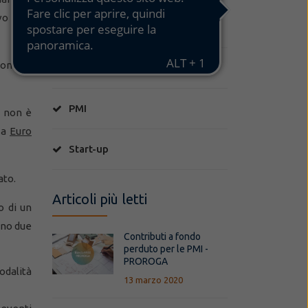
vo o di
Jnews
ione al
Marchi
PMI
; non è
 a
Euro
Start-up
ato.
Articoli più letti
o di un
eno due
Contributi a fondo
perduto per le PMI -
PROROGA
odalità
13 marzo 2020