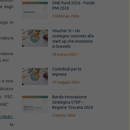
eventi
SME Fund 2026 - Fondo
e dagli
PMI 2026
2 febbraio 2026
uogo in
Voucher 3I – Un
sostegno concreto alle
natura
start-up che investono
in brevetti
endono
29 marzo 2021
 ecc.
Contributi per le
imprese
o e non
27 maggio 2020
dirizzo
o PEC:
Bando Innovazione
strategica STEP –
ONE”.
Regione Toscana 2026
2 marzo 2026
ributi-
 la