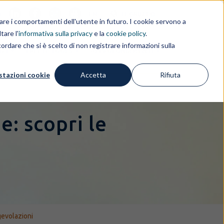
i
EN
IL GRUPPO
rdare i comportamenti dell'utente in futuro. I cookie servono a
tare l'
informativa sulla privacy
e la
cookie policy
.
ordare che si è scelto di non registrare informazioni sulla
IZI
FREE IP TOOLS
APPROFONDIMENTI
stazioni cookie
Accetta
Rifiuta
e: scopri le
agevolazioni