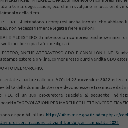
 FIERISTICHE INTERNAZIONALI. Si intendono ricompresi anche 
e a tema, degustazioni, ecc. che si svolgano in location divers
lgimento della fiera;
TERE. Si intendono ricompresi anche incontri che abbiano l
itali, non necessariamente legati a fiere e saloni;
I E ALL’ESTERO. Si intendono ricompresi anche seminari di 
svolti anche su piattaforme digitali;
 ESTERO, ANCHE ATTRAVERSO GDO E CANALI ON-LINE. Si int
stampa estera e on-line, corner presso punti vendita GDO esteri,
PORTO DEL MARCHIO.
entate a partire dalle ore 9:00 del
22 novembre 2022
ed entr
icevibilità della domanda stessa e devono essere trasmesse dall’in
zzo PEC di un suo procuratore speciale al seguente indirizz
nell’oggetto “AGEVOLAZIONI PER MARCHI COLLETTIVI/CERTIFICAZI
sono disponibili al link
https://uibm.mise.gov.it/index.php/it/cont
ivi-e-di-certificazione-al-via-il-bando-per-l-annualita-2022
;