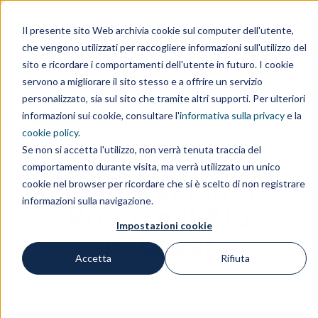
Area clienti
Area fornitori
Contatti
EN
Il presente sito Web archivia cookie sul computer dell'utente,
che vengono utilizzati per raccogliere informazioni sull'utilizzo del
IL GRUPPO
sito e ricordare i comportamenti dell'utente in futuro. I cookie
servono a migliorare il sito stesso e a offrire un servizio
personalizzato, sia sul sito che tramite altri supporti. Per ulteriori
informazioni sui cookie, consultare l'
informativa sulla privacy
e la
cookie policy
.
Se non si accetta l'utilizzo, non verrà tenuta traccia del
comportamento durante visita, ma verrà utilizzato un unico
Collaborazioni | Il
cookie nel browser per ricordare che si è scelto di non registrare
informazioni sulla navigazione.
Rosso e il Blu
Impostazioni cookie
Festival
Accetta
Rifiuta