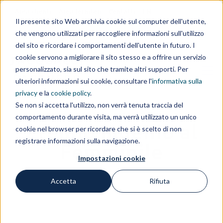
Area clienti
Area fornitori
Contatti
EN
Il presente sito Web archivia cookie sul computer dell'utente,
che vengono utilizzati per raccogliere informazioni sull'utilizzo
IL GRUPPO
del sito e ricordare i comportamenti dell'utente in futuro. I
cookie servono a migliorare il sito stesso e a offrire un servizio
personalizzato, sia sul sito che tramite altri supporti. Per
ulteriori informazioni sui cookie, consultare l'
informativa sulla
privacy
e la
cookie policy
.
Se non si accetta l'utilizzo, non verrà tenuta traccia del
comportamento durante visita, ma verrà utilizzato un unico
Premio Ingenio al
cookie nel browser per ricordare che si è scelto di non
registrare informazioni sulla navigazione.
Femminile
Impostazioni cookie
Accetta
Rifiuta