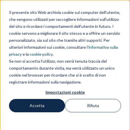
Area clienti
Area fornitori
Contatti
EN
Il presente sito Web archivia cookie sul computer dell'utente,
che vengono utilizzati per raccogliere informazioni sull'utilizzo
IL GRUPPO
del sito e ricordare i comportamenti dell'utente in futuro. I
cookie servono a migliorare il sito stesso e a offrire un servizio
personalizzato, sia sul sito che tramite altri supporti. Per
ulteriori informazioni sui cookie, consultare l'
informativa sulla
privacy
e la
cookie policy
.
Se non si accetta l'utilizzo, non verrà tenuta traccia del
comportamento durante visita, ma verrà utilizzato un unico
Concorrenza sleale
cookie nel browser per ricordare che si è scelto di non
registrare informazioni sulla navigazione.
Impostazioni cookie
Accetta
Rifiuta
Home
Anti contraffazione
Concorrenza sleale