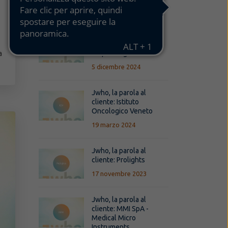
Articoli più letti
Jwho, la parola al
cliente: Gruppo Guala
a
Dispensing
5 dicembre 2024
Jwho, la parola al
cliente: Istituto
Oncologico Veneto
19 marzo 2024
Jwho, la parola al
cliente: Prolights
17 novembre 2023
Jwho, la parola al
cliente: MMI SpA -
Medical Micro
Instruments