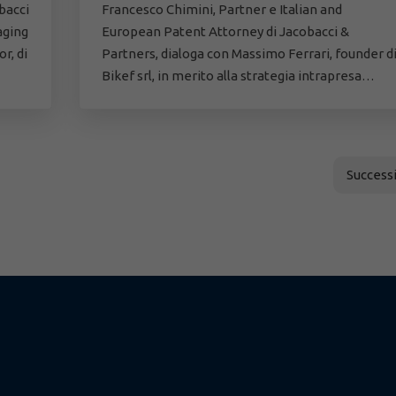
bacci
Francesco Chimini, Partner e Italian and
aging
European Patent Attorney di Jacobacci &
r, di
Partners, dialoga con Massimo Ferrari, founder d
Bikef srl, in merito alla strategia intrapresa…
Successi