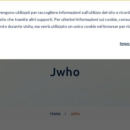
Area clienti
Area fornitori
Contatt
ngono utilizzati per raccogliere informazioni sull'utilizzo del sito e rico
 sito che tramite altri supporti. Per ulteriori informazioni sui cookie, consul
nto durante visita, ma verrà utilizzato un unico cookie nel browser per ric
AZIENDA
PEOPLE
SERV
Impo
Jwho
Home
Jwho