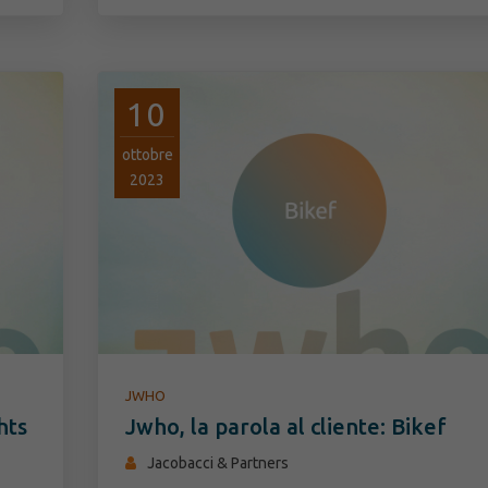
10
ottobre
2023
JWHO
hts
Jwho, la parola al cliente: Bikef
Jacobacci & Partners