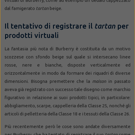
virtuali di Burberry, come ad esempio un dedalo tappezzato
dal famigerato
tartan
beige.
Il tentativo di registrare il
tartan
per
prodotti virtuali
La fantasia più nota di Burberry è costituita da un motivo
scozzese con sfondo beige sul quale si intersecano linee
rosse, nere e bianche, disposte verticalmente ed
orizzontalmente in modo da formare dei riquadri di diverse
dimensioni. Bisogna premettere che la
maison
in passato
aveva già registrato con successo tale disegno come marchio
figurativo in relazione ai suoi prodotti tipici, in particolare:
abbigliamento, scarpe, cappelleria della Classe 25, nonché gli
articoli di pelletteria della Classe 18 e i tessuti della Classe 26.
Più recentemente però le cose sono andate diversamente
per Burberry, che ha tentato di registrare il suo
tartan
come