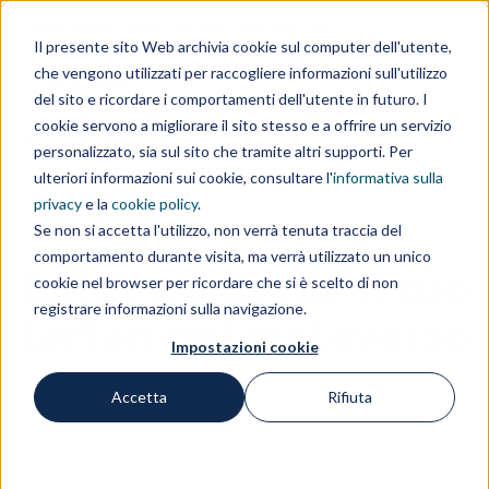
Area clienti
Area fornitori
Contatti
EN
Il presente sito Web archivia cookie sul computer dell'utente,
che vengono utilizzati per raccogliere informazioni sull'utilizzo
IL GRUPPO
del sito e ricordare i comportamenti dell'utente in futuro. I
cookie servono a migliorare il sito stesso e a offrire un servizio
personalizzato, sia sul sito che tramite altri supporti. Per
ulteriori informazioni sui cookie, consultare l'
informativa sulla
privacy
e la
cookie policy
.
Se non si accetta l'utilizzo, non verrà tenuta traccia del
comportamento durante visita, ma verrà utilizzato un unico
Burberry perde il suo
cookie nel browser per ricordare che si è scelto di non
registrare informazioni sulla navigazione.
tartan nel metaverso
Impostazioni cookie
Accetta
Rifiuta