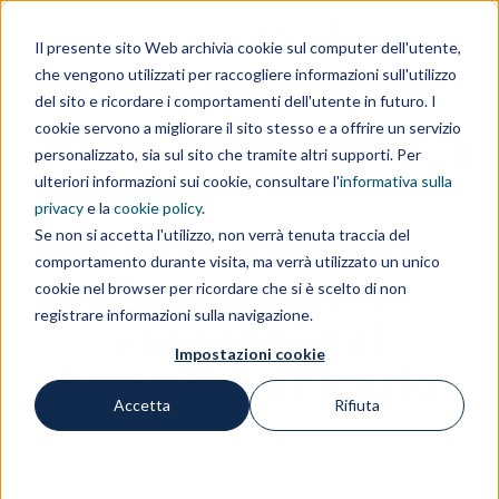
Area clienti
Area fornitori
Contatti
EN
Il presente sito Web archivia cookie sul computer dell'utente,
che vengono utilizzati per raccogliere informazioni sull'utilizzo
IL GRUPPO
del sito e ricordare i comportamenti dell'utente in futuro. I
cookie servono a migliorare il sito stesso e a offrire un servizio
personalizzato, sia sul sito che tramite altri supporti. Per
ulteriori informazioni sui cookie, consultare l'
informativa sulla
privacy
e la
cookie policy
.
Se non si accetta l'utilizzo, non verrà tenuta traccia del
comportamento durante visita, ma verrà utilizzato un unico
Evoluzione: i
cookie nel browser per ricordare che si è scelto di non
registrare informazioni sulla navigazione.
vantaggi del
Impostazioni cookie
brevetto unitario
Accetta
Rifiuta