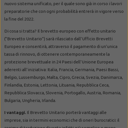
nuovo sistema unificato, per il quale sono già in corso i lavori
preparatorie che con ogni probabilità entrerà in vigore verso
la fine del 2022.
Di cosa si tratta? Il brevetto europeo con effetto unitario
("Brevetto Unitario") sarà rilasciato dall’Ufficio Brevetti
Europeo e consentirà, attraverso il pagamento di un’unica
tassa di rinnovo, di ottenere contemporaneamente la
protezione brevettuale in 24 Paesi dell’Unione Europea
aderenti all’iniziativa: Italia, Francia, Germania, Paesi Bassi,
Belgio, Lussemburgo, Malta, Cipro, Grecia, Svezia, Danimarca,
Finlandia, Estonia, Lettonia, Lituania, Repubblica Ceca,
Repubblica Slovacca, Slovenia, Portogallo, Austria, Romania,
Bulgaria, Ungheria, Irlanda.
I vantaggi.
Il Brevetto Unitario porterà vantaggi alle
imprese, sia in termini economici che di oneri burocratici: il
regime di traduzione diventa infatti più semplice e meno