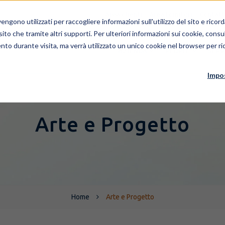
Area clienti
Area fornitori
Contatt
ngono utilizzati per raccogliere informazioni sull'utilizzo del sito e rico
 sito che tramite altri supporti. Per ulteriori informazioni sui cookie, consul
nto durante visita, ma verrà utilizzato un unico cookie nel browser per ric
AZIENDA
PEOPLE
SERV
Impo
Arte e Progetto
Home
Arte e Progetto