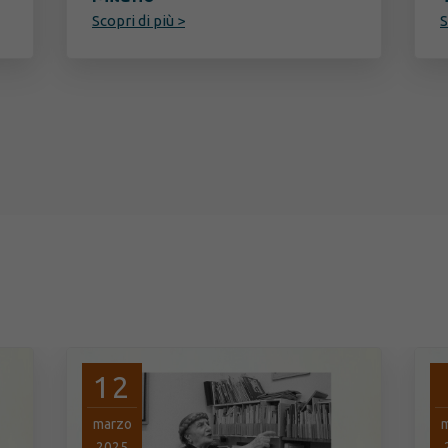
Scopri di più >
S
12
marzo
2025