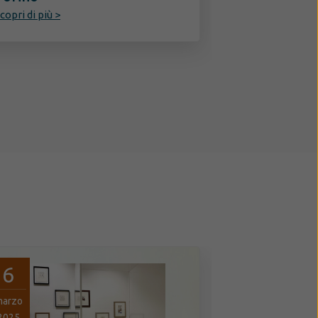
copri di più >
6
5
marzo
marzo
2025
2025