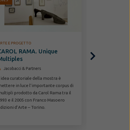
RTE E PROGETTO
ARTE E PROGET
CAROL RAMA. Unique
Il progetto
Multiples
Jacobacci & P
Jacobacci & Partners
Dal 25 gennaio 
MAMbo - Museo 
’idea curatoriale della mostra è
Bologna del Set
ettere in luce l’importante corpus di
Bologna present
ultipli prodotto da Carol Rama tra il
delle Rose la 
993 e il 2005 con Franco Masoero
Unique…
dizioni d’Arte – Torino.