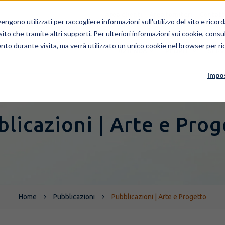
Area clienti
Area fornitori
Contatt
ngono utilizzati per raccogliere informazioni sull'utilizzo del sito e rico
 sito che tramite altri supporti. Per ulteriori informazioni sui cookie, consul
nto durante visita, ma verrà utilizzato un unico cookie nel browser per ric
AZIENDA
PEOPLE
SERV
Impo
licazioni | Arte e Pro
Home
Pubblicazioni
Pubblicazioni | Arte e Progetto