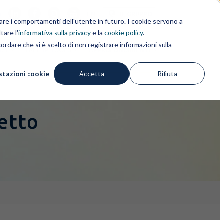
i
EN
IL GRUPPO
rdare i comportamenti dell'utente in futuro. I cookie servono a
tare l'
informativa sulla privacy
e la
cookie policy
.
ordare che si è scelto di non registrare informazioni sulla
IZI
FREE IP TOOLS
APPROFONDIMENTI
stazioni cookie
Accetta
Rifiuta
getto