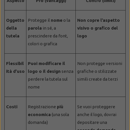
Aspetto
Pro (vantaggi)
Contro (limiti)
Oggetto
Protegge il
nome
o la
Non copre l’aspetto
della
parola
in sé, a
visivo o grafico del
tutela
prescindere da font,
logo
colori o grafica
Flessibil
Puoi modificare il
Non protegge versioni
ità d’uso
logo o il design
senza
grafiche o stilizzate
perdere la tutela sul
simili create da terzi
nome
Costi
Registrazione
più
Se vuoi proteggere
economica
(una sola
anche il logo, dovrai
domanda)
depositare una