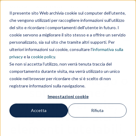
Area clienti
Area fornitori
Contatti
EN
Il presente sito Web archivia cookie sul computer dell'utente,
che vengono utilizzati per raccogliere informazioni sull'utilizzo
IL GRUPPO
del sito e ricordare i comportamenti dell'utente in futuro. I
cookie servono a migliorare il sito stesso e a offrire un servizio
personalizzato, sia sul sito che tramite altri supporti. Per
ulteriori informazioni sui cookie, consultare l'
informativa sulla
privacy
e la
cookie policy
.
Se non si accetta l'utilizzo, non verrà tenuta traccia del
comportamento durante visita, ma verrà utilizzato un unico
Registrare un logo o
cookie nel browser per ricordare che si è scelto di non
registrare informazioni sulla navigazione.
solo il nome?
Impostazioni cookie
Marchio verbale,
Accetta
Rifiuta
figurativo e altri
elementi tutelabili.