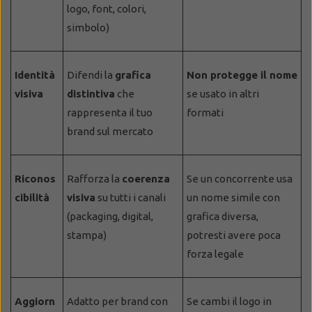
logo, font, colori,
simbolo)
Identità
Difendi la
grafica
Non protegge il nome
visiva
distintiva
che
se usato in altri
rappresenta il tuo
formati
brand sul mercato
Riconos
Rafforza la
coerenza
Se un concorrente usa
cibilità
visiva
su tutti i canali
un nome simile con
(packaging, digital,
grafica diversa,
stampa)
potresti avere poca
forza legale
Aggiorn
Adatto per brand con
Se cambi il logo in