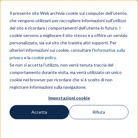
Area clienti
Area fornitori
Contatti
EN
Il presente sito Web archivia cookie sul computer dell'utente,
che vengono utilizzati per raccogliere informazioni sull'utilizzo
IL GRUPPO
del sito e ricordare i comportamenti dell'utente in futuro. I
cookie servono a migliorare il sito stesso e a offrire un servizio
personalizzato, sia sul sito che tramite altri supporti. Per
ulteriori informazioni sui cookie, consultare l'
informativa sulla
privacy
e la
cookie policy
.
Se non si accetta l'utilizzo, non verrà tenuta traccia del
comportamento durante visita, ma verrà utilizzato un unico
Pubblicazioni | An IP
cookie nel browser per ricordare che si è scelto di non
registrare informazioni sulla navigazione.
Revolution
Impostazioni cookie
Accetta
Rifiuta