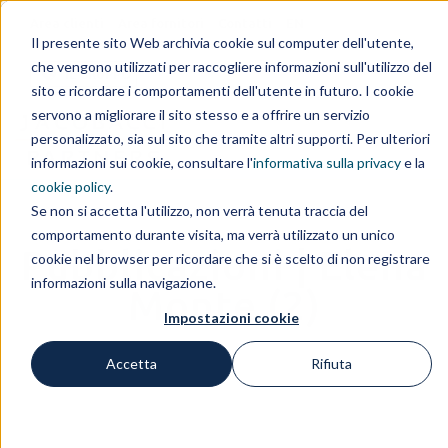
Area clienti
Area fornitori
Contatti
EN
Il presente sito Web archivia cookie sul computer dell'utente,
che vengono utilizzati per raccogliere informazioni sull'utilizzo del
IL GRUPPO
sito e ricordare i comportamenti dell'utente in futuro. I cookie
servono a migliorare il sito stesso e a offrire un servizio
personalizzato, sia sul sito che tramite altri supporti. Per ulteriori
informazioni sui cookie, consultare l'
informativa sulla privacy
e la
cookie policy
.
Se non si accetta l'utilizzo, non verrà tenuta traccia del
comportamento durante visita, ma verrà utilizzato un unico
Pubblicazioni | Elena
cookie nel browser per ricordare che si è scelto di non registrare
informazioni sulla navigazione.
Monte (2)
Impostazioni cookie
Accetta
Rifiuta