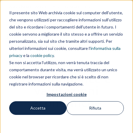
Area clienti
Area fornitori
Contatti
EN
Il presente sito Web archivia cookie sul computer dell'utente,
che vengono utilizzati per raccogliere informazioni sull'utilizzo
IL GRUPPO
del sito e ricordare i comportamenti dell'utente in futuro. I
cookie servono a migliorare il sito stesso e a offrire un servizio
personalizzato, sia sul sito che tramite altri supporti. Per
ulteriori informazioni sui cookie, consultare l'
informativa sulla
privacy
e la
cookie policy
.
Se non si accetta l'utilizzo, non verrà tenuta traccia del
comportamento durante visita, ma verrà utilizzato un unico
Due diligence e
cookie nel browser per ricordare che si è scelto di non
registrare informazioni sulla navigazione.
valutazioni
Impostazioni cookie
economiche
Accetta
Rifiuta