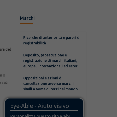
Marchi
Ricerche di anteriorità e pareri di
registrabilità
ura del
Deposito, prosecuzione e
registrazione di marchi italiani,
europei, internazionali ed esteri
ni o
Opposizioni e azioni di
zzati
cancellazione avverso marchi
simili a nome di terzi nel mondo
Sorveglianza su pubblicazioni di
marchi simili a nome di terzi nel
mondo