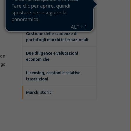
Azioni a contrasto dell’uso di
marchi simili da parte di terzi nel
mondo
Gestione delle scadenze di
portafogli marchi internazionali
Due diligence e valutazioni
non
economiche
ogo
Licensing, cessioni e relative
trascrizioni
Marchi storici