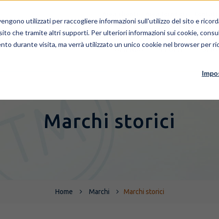
Area clienti
Area fornitori
Contatt
ngono utilizzati per raccogliere informazioni sull'utilizzo del sito e rico
 sito che tramite altri supporti. Per ulteriori informazioni sui cookie, consul
nto durante visita, ma verrà utilizzato un unico cookie nel browser per ric
AZIENDA
PEOPLE
SERV
Impo
Marchi storici
Home
Marchi
Marchi storici