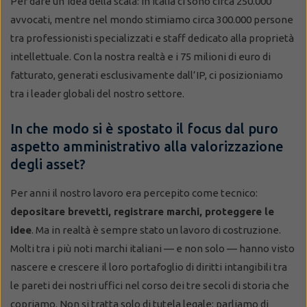
Per dare un’idea della scala: in Italia ci sono circa 250.000
avvocati, mentre nel mondo stimiamo circa 300.000 persone
tra professionisti specializzati e staff dedicato alla proprietà
intellettuale. Con la nostra realtà e i 75 milioni di euro di
fatturato, generati esclusivamente dall’IP, ci posizioniamo
tra i leader globali del nostro settore.
In che modo si è spostato il focus dal puro
aspetto amministrativo alla valorizzazione
degli asset?
Per anni il nostro lavoro era percepito come tecnico:
depositare brevetti, registrare marchi, proteggere le
idee
. Ma in realtà è sempre stato un lavoro di costruzione.
Molti tra i più noti marchi italiani — e non solo — hanno visto
nascere e crescere il loro portafoglio di diritti intangibili tra
le pareti dei nostri uffici nel corso dei tre secoli di storia che
copriamo. Non si tratta solo di tutela legale: parliamo di