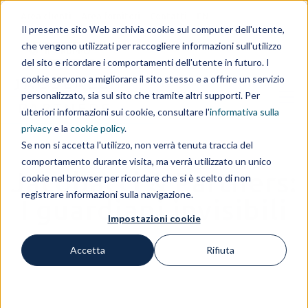
Area clienti
Area fornitori
Contatti
EN
Il presente sito Web archivia cookie sul computer dell'utente,
che vengono utilizzati per raccogliere informazioni sull'utilizzo
IL GRUPPO
del sito e ricordare i comportamenti dell'utente in futuro. I
cookie servono a migliorare il sito stesso e a offrire un servizio
personalizzato, sia sul sito che tramite altri supporti. Per
ulteriori informazioni sui cookie, consultare l'
informativa sulla
privacy
e la
cookie policy
.
Se non si accetta l'utilizzo, non verrà tenuta traccia del
comportamento durante visita, ma verrà utilizzato un unico
Jacobacci & Partners:
cookie nel browser per ricordare che si è scelto di non
registrare informazioni sulla navigazione.
I guardiani invisibili
Impostazioni cookie
Accetta
Rifiuta